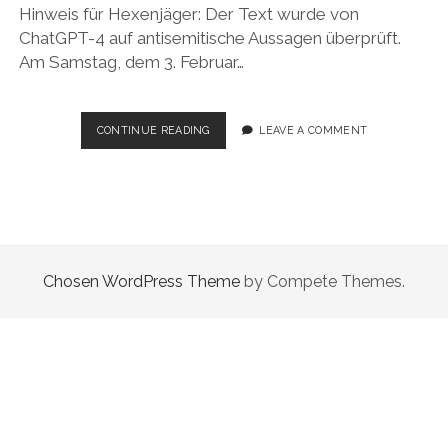
Hinweis für Hexenjäger: Der Text wurde von
ChatGPT-4 auf antisemitische Aussagen überprüft.
Am Samstag, dem 3. Februar…
ES
CONTINUE READING
LEAVE A COMMENT
IST
AUCH
NICHT
WICHTIG,
4.
FEBRUAR
2024
Chosen WordPress Theme
by Compete Themes.