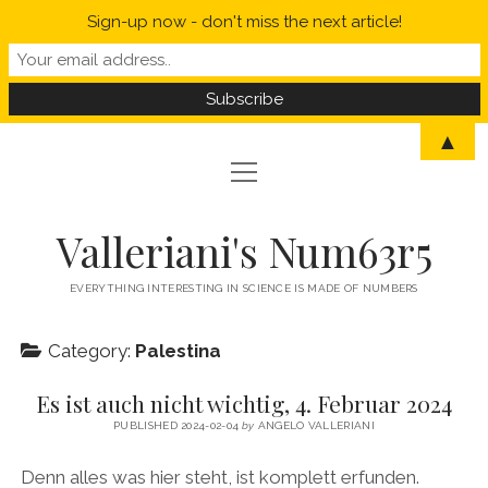
Sign-up now - don't miss the next article!
▲
open
open
HOME
menu
menu
MYSELF IN A NUTSHELL
open
STATISTICS
Valleriani's Num63r5
menu
PROBABILITY
SCIENCE
EVERYTHING INTERESTING IN SCIENCE IS MADE OF NUMBERS
POLITICS
Category:
Palestina
CORONAVIRUS
Es ist auch nicht wichtig, 4. Februar 2024
WELCOME TO VALLERIANI’S NUM63R5
PUBLISHED 2024-02-04
by
ANGELO VALLERIANI
Denn alles was hier steht, ist komplett erfunden.