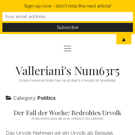
Sign-up now - don't miss the next article!
▲
open
open
HOME
menu
menu
MYSELF IN A NUTSHELL
open
STATISTICS
Valleriani's Num63r5
menu
PROBABILITY
SCIENCE
EVERYTHING INTERESTING IN SCIENCE IS MADE OF NUMBERS
POLITICS
Category:
Politics
CORONAVIRUS
Der Fall der Woche: Bedrohtes Urvolk
WELCOME TO VALLERIANI’S NUM63R5
PUBLISHED 2024-08-21
by
ANGELO VALLERIANI
Das Urvolk Nehmen wir ein Urvolk als Beispiel.