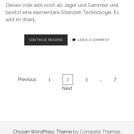
Dieses Volk lebt noch als Jäger und Sammler und
besitzt eine elementare Steinzeit-Technologie. Es
lebt im Wald…
DER
CONTINUE READING
LEAVE A COMMENT
FALL
DER
WOCHE:
BEDROHTES
URVOLK
Posts
Previous
1
2
3
…
7
navigation
Next
Chosen WordPress Theme
by Compete Themes.